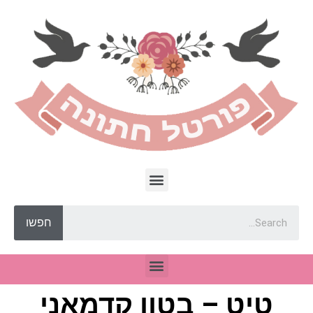
חפשו
טיט – בטון קדמאני