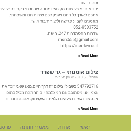
זכוכית ועוד.
יחד איתי מגיע צוות מקצועי ומנוסה שבחרתי בקפידה שיהיה
אתכם לאורך כל היום ויעניק לכם שירות חם ומשפחתי.
מוזמנים לקבוע פגישה וליצור חיבור אישי.
052-8583752
שדרות ההסתדרות 247, חיפה.
morx555@gmail.com
https://mor-levi.co.il
Read More »
צילום אומנותי – גד שפרר
אפריל 23, 2013
אין תגובות
547792716 בשבילי צילום זה דרך חיים.מאז שאני זוכר את
עצמי אני מסתובב עם המצלמה יום החתונה מכיל בתוכו
אינספור רגעים נפלאים מלאים רגש,צחוק, אהבה וחברות.
Read More »
ראשי
אודות
מאמרי חתונה
פרסם