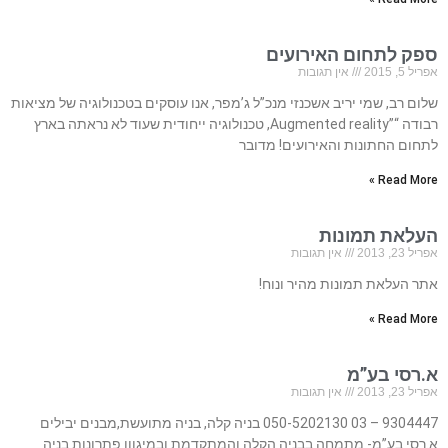
ספק לתחום האירועים
אפריל 5, 2015
אין תגובות
שלום רב, שמי יריב אשכנזי מנכ”ל ג’מפר, אנו עוסקים בטכנולוגיה של מציאות
רבודה “”Augmented reality, טכנולוגיה ייחודית שעוד לא נראתה בארץ
לתחום החתונות והאירועים! מדובר
Read More »
העלאת תמונות
אפריל 23, 2013
אין תגובות
אתר העלאת תמונות מהיר ונוח!
Read More »
א.רסי בע”מ
אפריל 23, 2013
אין תגובות
9304447 – 03 050-5202130 בניה קלה, בניה מתועשת,מבנים יבילים
א.רסי בע”מ- מתמחה בבניה הקלה והמתקדמת ובמיגוון פתרונות בניה