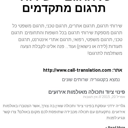
תרגום מתקדמים
שירותי תרגום, תרגום אתרים, תרגום טכני, תרגום משפטי כל
תרגום מספקת שירותי תרגום בכל השפות והתחומים: תרגום
טכני, תרגום משפטי, רפואי, תרגום אתרי אינטרנט, תרגום
תעודות (לידה או נישואין) ועוד… פנה אלינו לקבלת הצעה
משתלמת לתרגום!
אתר: http://www.call-translation.com
נמצא בקטגוריה:
שרותים שונים
פינוי ציוד ותכולה מאולמות אירועים
אפריל 20, 2015
אין תגובות
גלריה ירדני עוסקת בפינוי ציוד ותכולה שאין בה צורך, אשר הצטברו באולמות
אירועים. נתקעתם עם תכולה מכבידה שתופסת לכם מקום באולם? צרו קשר
ונגיע לפנות
Read More »