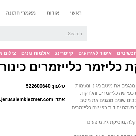
ראשי
אודות
מאמרי חתונה
תכשיטים
איפור לאירועים
קייטרינג
אולמות וגנים
צילום א
 כליזמר כלייזמרים כינור 
ים מנגנים את מיטב ניגוני ונעימות
טלפון: 522600640
 כפי שה כלייזמרים והלהקות
אתר: http://www.jerusalemklezmer.com
בים שונים מנגנים את מיטב
ת נשמה יהודית כפי שה כלייזמרים
לה ,מוסיקת ג’ז. מופעים