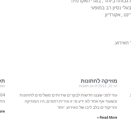
 גבוהה ביותר , בוגרי האקדמיה
עלי נסיון רב במופעי
האירוע.
מוזיקה לחתונות
תק
יוני 10, 2013
אין תגובות
אפריל 23
עוד לפני שצצו חדשות לבקרים שירותים משלימים לחתונות
וכשעוד אף אחד לא ידע מי זו אירית רחמים, היו המוזיקה
התק
והריקודים בלב ליבו של האירוע. יותר
re »
Read More »