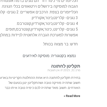
הכליזמרים מ-“כינור דוד” הם נגנים ברמה אומנותית
הגבוה למוסיקה בירושלים וירטואוזים בכלי הנגינה. ב
הכלייזמרים בצפת. הרכבים אפשריים: 2 נגנים- קלרינט , אקורדיון.
3 נגנים- קלרינט,כינור,אקורדיון.
4 נגנים- קלרינט,כינור,אקורדיון,קונטרבס.
5 נגנים- קלרינט, כינור,אקורדיון,קונטרבס,תופים.
אפשרות למערכת הגברה אלחוטית לניידות במהלך 
חדש: בר מצווה בכותל
נמצא בקטגוריה:
מוסיקה לאירועים
תקליטן לחתונה
מרץ 31, 2015
אין תגובות
בחירת תקליטן לחתונה היא אחת ההחלטת הקריטיות בארוע.
חשוב שתהיה מוזיקה טובה ושהתקליטן ינגן בטעם של
האורחים. חשוב מאד שתהיה לכם כימיה טובה איתו כבר
Read More »