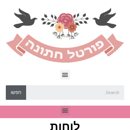
חפשו
לוחות