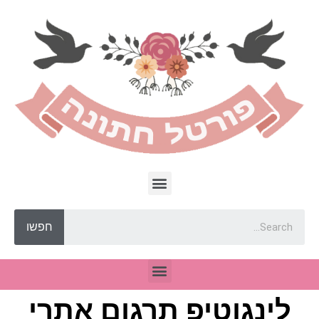
חפשו
לינגוטיפ תרגום אתרי