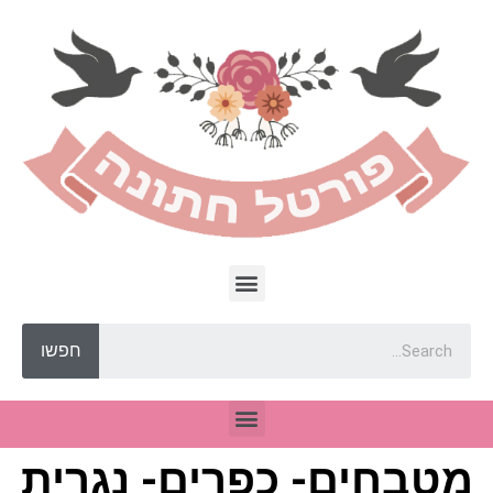
חפשו
מטבחים- כפרים- נגרית