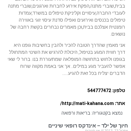
בבית,שוברי מתנה,הפקת אירוע לחברות וארגונים,שוברי מתנה
לעובדי החברה,עיסויים וקליניקת טיפולים במשרד,עמדות
טיפולים בכנסים ואירועים ואפילו סדנת עיסוי זוגי באווירה
רומנטית אצלכם בבית,וכן מאמרים נבחרים בקשת רחבה של
נושאים.
אני מאמין שהדרך הטובה להכיר ולהבין בחשיבות גופנו היא
דרך חווית המגע בטיפול, היכולת להרגיש את השינוי המתחולל
בגופנו ולחוש בתחושה המופלאה שמתעוררת בנו. ברור לי שאי
אפשר להעביר מגע במילים.. אך אני באמת מקווה שרוח
הדברים יצליח בכל זאת להגיע……
טלפון: 544777472
אתר: http://mati-kahana.com/
נמצא בקטגוריה:
בריאות ורפואה
חיוך של ילד – אינדקס רופאי שיניים
אפריל 23, 2013
אין תגובות