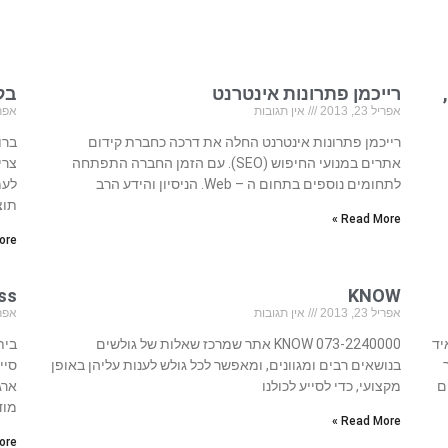
רייכמן פתרונות אינטרנט
בל
אפריל 23, 2013
אין תגובות
אפריל 23
רייכמן פתרונות אינטרנט החלה את דרכה כחברת קידום
ברו
אתרים במנועי החיפוש (SEO). עם הזמן החברה התפתחה
צרי
לתחומים נוספים בתחום ה – Web. הניסיון והידע הרב
לעמ
תוצ
Read More »
re »
KNOW
ness
אפריל 23, 2013
אין תגובות
אפריל 23
איד
073-2240000 KNOW אתר שמרכז שאלות של גולשים
בנושאים רבים ומגוונים, ומאפשר לכל גולש לענות עליהן באופן
ם
מקצועי, כדי לסייע לכולנו
ארג
מוד
Read More »
re »