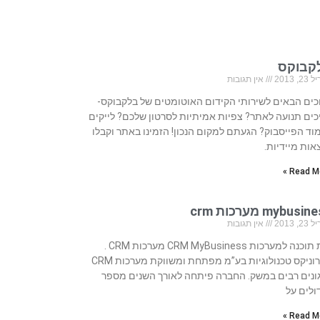
קבוקס
, 2013
אין תגובות
כים הבאים לשירותי הקידום האוטומטים של בלקבוקס-
כים תנועה לאתר? צפיות אמיתיות לסרטון שלכם? לייקים
וד הפייסבוק? הגעתם למקום הנכון! הזמינו באתר וקבלו
אות מיידיות.
Read Mo
mybusi מערכות crm
, 2013
אין תגובות
בית תוכנה למערכות CRM MyBusiness מערכות CRM .
סיירוניקס טכנולוגיות בע”מ מפתחת ומשווקת מערכות CRM
ונים רבים במשק. החברה פיתחה לאורך השנים מספר
ולים על
Read Mo