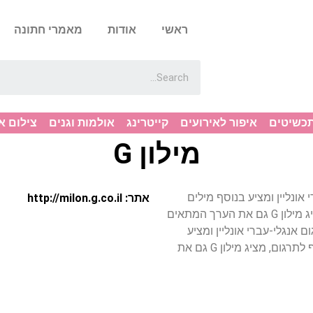
ראשי
אודות
מאמרי חתונה
תכשיטים
איפור לאירועים
קייטרינג
אולמות וגנים
צילום א
מילון G
אונליין ומציע בנוסף מילים
אתר: http://milon.g.co.il
נרדפות ממספר מילונים שונים. בנוסף לתרגום, מציג מילון G גם את הערך המתאים
ם אנגלי-עברי אונליין ומציע
בנוסף מילים נרדפות ממספר מילונים שונים. בנוסף לתרגום, מציג מילון G גם את