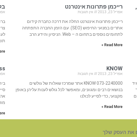
רייכמן פתרונות אינטרנט
בל
אפריל 23, 2013
אין תגובות
אפריל 23
רייכמן פתרונות אינטרנט החלה את דרכה כחברת קידום
ברו
אתרים במנועי החיפוש (SEO). עם הזמן החברה התפתחה
צרי
לתחומים נוספים בתחום ה – Web. הניסיון והידע הרב
לעמ
תוצ
Read More »
re »
KNOW
ness
אפריל 23, 2013
אין תגובות
אפריל 23
איד
073-2240000 KNOW אתר שמרכז שאלות של גולשים
בנושאים רבים ומגוונים, ומאפשר לכל גולש לענות עליהן באופן
ם
מקצועי, כדי לסייע לכולנו
ארג
מוד
Read More »
re »
 את העסק שלך