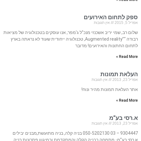
ספק לתחום האירועים
אפריל 5, 2015
אין תגובות
שלום רב, שמי יריב אשכנזי מנכ”ל ג’מפר, אנו עוסקים בטכנולוגיה של מציאות
רבודה “”Augmented reality, טכנולוגיה ייחודית שעוד לא נראתה בארץ
לתחום החתונות והאירועים! מדובר
Read More »
העלאת תמונות
אפריל 23, 2013
אין תגובות
אתר העלאת תמונות מהיר ונוח!
Read More »
א.רסי בע”מ
אפריל 23, 2013
אין תגובות
9304447 – 03 050-5202130 בניה קלה, בניה מתועשת,מבנים יבילים
א.רסי בע”מ- מתמחה בבניה הקלה והמתקדמת ובמיגוון פתרונות בניה