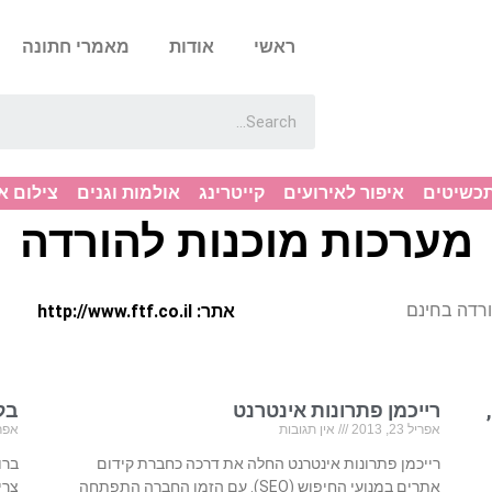
ראשי
אודות
מאמרי חתונה
תכשיטים
איפור לאירועים
קייטרינג
אולמות וגנים
צילום א
מערכות מוכנות להורדה
ורדה בחינם
אתר: http://www.ftf.co.il
רייכמן פתרונות אינטרנט
בל
אפריל 23, 2013
אין תגובות
אפריל 23
רייכמן פתרונות אינטרנט החלה את דרכה כחברת קידום
ברו
אתרים במנועי החיפוש (SEO). עם הזמן החברה התפתחה
צרי