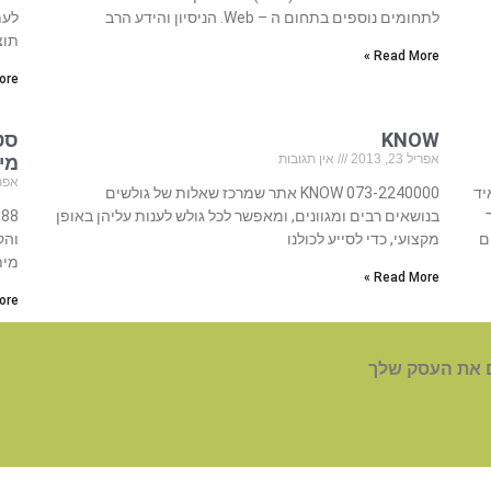
לתחומים נוספים בתחום ה – Web. הניסיון והידע הרב
לעמ
תוצ
Read More »
re »
KNOW
סטו
אפריל 23, 2013
אין תגובות
מי
אפריל 23
איד
073-2240000 KNOW אתר שמרכז שאלות של גולשים
בנושאים רבים ומגוונים, ומאפשר לכל גולש לענות עליהן באופן
ם
מקצועי, כדי לסייע לכולנו
והק
מית
Read More »
re »
 את העסק שלך