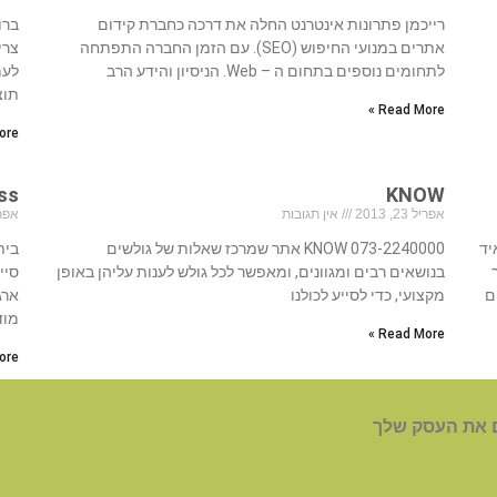
רייכמן פתרונות אינטרנט החלה את דרכה כחברת קידום
ברו
אתרים במנועי החיפוש (SEO). עם הזמן החברה התפתחה
צרי
לתחומים נוספים בתחום ה – Web. הניסיון והידע הרב
לעמ
תוצ
Read More »
re »
KNOW
ness
אפריל 23, 2013
אין תגובות
אפריל 23
איד
073-2240000 KNOW אתר שמרכז שאלות של גולשים
בנושאים רבים ומגוונים, ומאפשר לכל גולש לענות עליהן באופן
ם
מקצועי, כדי לסייע לכולנו
ארג
מוד
Read More »
re »
 את העסק שלך