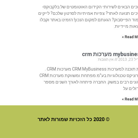
כים הבאים לשירותי הקידום האוטומטים של בלקבוקס-
כים תנועה לאתר? צפיות אמיתיות לסרטון שלכם? לייקים
וד הפייסבוק? הגעתם למקום הנכון! הזמינו באתר וקבלו
אות מיידיות.
Read Mo
mybusi מערכות crm
, 2013
אין תגובות
בית תוכנה למערכות CRM MyBusiness מערכות CRM .
סיירוניקס טכנולוגיות בע”מ מפתחת ומשווקת מערכות CRM
ונים רבים במשק. החברה פיתחה לאורך השנים מספר
ולים על
Read Mo
© 2020 כל הזכויות שמורות לאתר