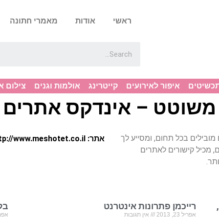
ראשי
אודות
מאמרי חתונה
תכשיטים
איפור לאירועים
קייטרינג
אולמות וגנים
צילום א
משוטט – אינדקס אתרים
מובילים בכל תחום, ומסייע לך
אתר: http://www.meshotet.co.il
ם, מכיל קישורים לאתרים
תר.
רייכמן פתרונות אינטרנט
בל
אפריל 23, 2013
אין תגובות
אפריל 23