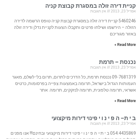
קניית דירה זולה במסגרת קבוצת קניה
אפריל 23, 2013
אין תגובות
5460246 קניית דירה זולה במסגרת קבוצת קניה טופס הרשמה לדירה
הזולה – הירשמו ושילחו פרטים ותקבלו הצעות לקניית נדלן ודירה זולה
באזור מגוריכם
Read More »
נכנסת – תרמת
אפריל 23, 2013
אין תגובות
09-7681319 נכנסת תרמת, כל הדרכים לתרום, תרום בלי לשלם, מאגר
העמותות הגדול בישראל, תרומה באמצעות צפייה בפרסומות, כרטיס
אשראי, תרומה טלפונית, תרומה לנזקקים, תרומה. אתר
Read More »
ב י ת– ה פ י נ ו י פינוי דירות מיקצועי
אפריל 23, 2013
אין תגובות
054:4435869 ב י ת– ה פ י נ ו י פינוי דירות מיקצועי ובחינם!!! אנו מפנים