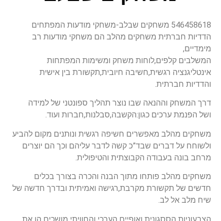
546458618 משחקים שבלב-משחקי מודעות המפתחים
הדדיות חברתית משחקים מהלב הם משחקי מודעות רב
מימדיים,
המשלבים קלפים,לוחות משחק ומשימות המפתחות
אינטליגנציה רגשית,חשיבה חיובית,תקשורת בין אישית
והדדיות חברתית.
דרך המשחק וההנאה שבו נוצר תהליך ספונטני של למידה
ושל הפנמת ערכים כגון:הקשבה,סבלנות,חברות ועוד.
משחקים מהלב מאפשרים חשיפה רגשית ונותנים מקום להביע
ולשוחח על דברים שבד”כ קשה לדבר עליהם וכך הם יוצרים
מרחב בונה בעבודה הקבוצתית והטיפולית.
משחקים מהלב פותחו מתוך הבנה והכרה בצורך בכלים
חדשים של תקשורת מקרבת,רגישה ואמיתית ובדרך חדשה של
שיח מלב אל לב.
הצבעוניות הססגונית ואופיים הערכי והחוויתי מושכים הן את