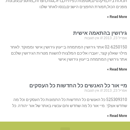
תכולות בית,מיקלטים,אספנות כפיתית,ברזל,גגות,חצרות,,מחסנים,עזבונות.
מפנים הכול,תמורת החפצים הישנים,כנסו לאתר שלנו
Read More »
גירושין בהתאמה אישית
אפריל 23, 2013
אין תגובות
02-6250150 אתר גירושין המתמחה בייעוץ גירושין אישי וממוקד. לאחר
מילוי שאלון קצר, יועברו אליכם המלצות להשגת מטרות הגירושין שלכם
אתר גירושין המתמחה בייעוץ גירושין אישי
Read More »
מיי אור כל האנשים כל החדשות כל העסקים
אפריל 23, 2013
אין תגובות
525309310 כל האנשים כל החדשות כל התמונות כל העסקים וכל מה
שחדש אצלך. מיי אור כל מה שחדש וחם עכשיו באתר של אור יהודה. כל
Read More »