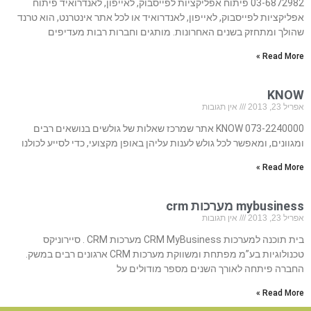
03-6872982 פיתוח אפליקציות לפייסבוק, לאייפון, לאנדרואיד פיתוח
אפליקציות לפייסבוק, לאייפון, לאנדרואיד או לכל אתר אינטרנט, הוא טרנד
שהולך ומתחזק בשנים האחרונות. מותגים וחברות רבות מעדיפים
Read More »
KNOW
אפריל 23, 2013
אין תגובות
073-2240000 KNOW אתר שמרכז שאלות של גולשים בנושאים רבים
ומגוונים, ומאפשר לכל גולש לענות עליהן באופן מקצועי, כדי לסייע לכולנו
Read More »
mybusiness מערכות crm
אפריל 23, 2013
אין תגובות
בית תוכנה למערכות CRM MyBusiness מערכות CRM . סיירוניקס
טכנולוגיות בע”מ מפתחת ומשווקת מערכות CRM ארגונים רבים במשק.
החברה פיתחה לאורך השנים מספר מודולים על
Read More »