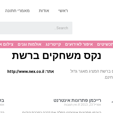
ראשי
אודות
מאמרי חתונה
תכשיטים
איפור לאירועים
קייטרינג
אולמות וגנים
צילום א
נקס משחקים ברשת
ברשת המציג מאגר גדול
אתר: http://www.nex.co.il
ינם.
רייכמן פתרונות אינטרנט
בל
אפריל 23, 2013
אין תגובות
אפריל 23
רייכמן פתרונות אינטרנט החלה את דרכה כחברת קידום
ברו