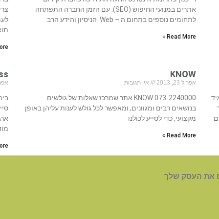
אתרים במנועי החיפוש (SEO). עם הזמן החברה התפתחה
צרי
לתחומים נוספים בתחום ה – Web. הניסיון והידע הרב
לעמ
תוצ
Read More »
re »
KNOW
ness
אפריל 23, 2013
אין תגובות
אפריל 23
איד
073-2240000 KNOW אתר שמרכז שאלות של גולשים
בנושאים רבים ומגוונים, ומאפשר לכל גולש לענות עליהן באופן
ם
מקצועי, כדי לסייע לכולנו
ארג
מוד
Read More »
re »
 את העסק שלך