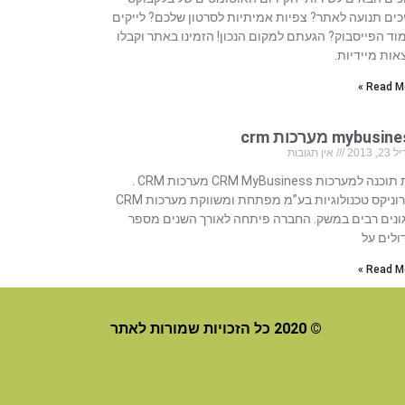
כים תנועה לאתר? צפיות אמיתיות לסרטון שלכם? לייקים
וד הפייסבוק? הגעתם למקום הנכון! הזמינו באתר וקבלו
אות מיידיות.
Read Mo
mybusi מערכות crm
, 2013
אין תגובות
בית תוכנה למערכות CRM MyBusiness מערכות CRM .
סיירוניקס טכנולוגיות בע”מ מפתחת ומשווקת מערכות CRM
ונים רבים במשק. החברה פיתחה לאורך השנים מספר
ולים על
Read Mo
© 2020 כל הזכויות שמורות לאתר