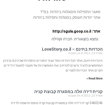
מאגר התפילות והסגולות ביהדות. בס”ד
אתר יהדות העוסק בסגולות ותפילות ביהדות.
אתר: http://sgula.goop.co.il
נמצא בקטגוריה:
חברה וקהילה
הכרויות בחינם – LoveStory.co.il
אפריל 23, 2013
אין תגובות
היכרויות חינם, אתר הכרויות זה נועד עבור הפנויים והפנויות שביניכם וביניכן
המחפשים להכיר ורוצים להרחיב את האפשרויות אל מעבר למעגל הידידים
הקיים אתר הכרויות לפנויים
Read More »
קניית דירה זולה במסגרת קבוצת קניה
אפריל 23, 2013
אין תגובות
5460246 קניית דירה זולה במסגרת קבוצת קניה טופס הרשמה לדירה