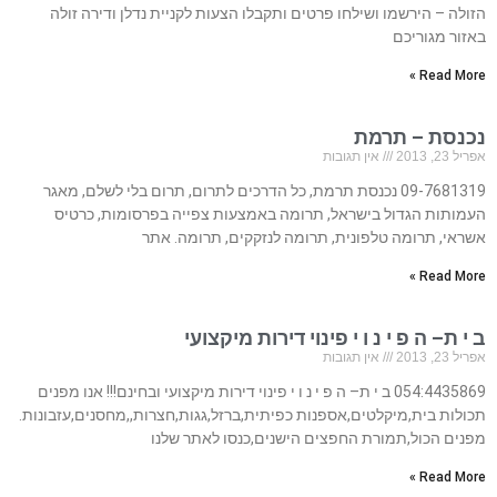
הזולה – הירשמו ושילחו פרטים ותקבלו הצעות לקניית נדלן ודירה זולה
באזור מגוריכם
Read More »
נכנסת – תרמת
אפריל 23, 2013
אין תגובות
09-7681319 נכנסת תרמת, כל הדרכים לתרום, תרום בלי לשלם, מאגר
העמותות הגדול בישראל, תרומה באמצעות צפייה בפרסומות, כרטיס
אשראי, תרומה טלפונית, תרומה לנזקקים, תרומה. אתר
Read More »
ב י ת– ה פ י נ ו י פינוי דירות מיקצועי
אפריל 23, 2013
אין תגובות
054:4435869 ב י ת– ה פ י נ ו י פינוי דירות מיקצועי ובחינם!!! אנו מפנים
תכולות בית,מיקלטים,אספנות כפיתית,ברזל,גגות,חצרות,,מחסנים,עזבונות.
מפנים הכול,תמורת החפצים הישנים,כנסו לאתר שלנו
Read More »