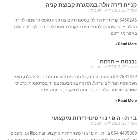
קניית דירה זולה במסגרת קבוצת קניה
אפריל 23, 2013
אין תגובות
5460246 קניית דירה זולה במסגרת קבוצת קניה טופס הרשמה לדירה
הזולה – הירשמו ושילחו פרטים ותקבלו הצעות לקניית נדלן ודירה זולה
באזור מגוריכם
Read More »
נכנסת – תרמת
אפריל 23, 2013
אין תגובות
09-7681319 נכנסת תרמת, כל הדרכים לתרום, תרום בלי לשלם, מאגר
העמותות הגדול בישראל, תרומה באמצעות צפייה בפרסומות, כרטיס
אשראי, תרומה טלפונית, תרומה לנזקקים, תרומה. אתר
Read More »
ב י ת– ה פ י נ ו י פינוי דירות מיקצועי
אפריל 23, 2013
אין תגובות
054:4435869 ב י ת– ה פ י נ ו י פינוי דירות מיקצועי ובחינם!!! אנו מפנים
תכולות בית,מיקלטים,אספנות כפיתית,ברזל,גגות,חצרות,,מחסנים,עזבונות.