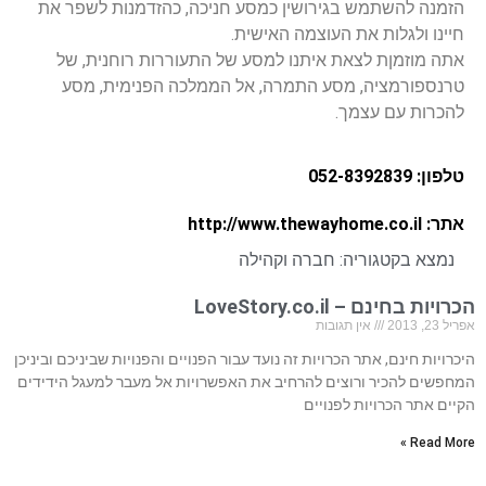
הזמנה להשתמש בגירושין כמסע חניכה, כהזדמנות לשפר את
חיינו ולגלות את העוצמה האישית.
אתה מוזמןת לצאת איתנו למסע של התעוררות רוחנית, של
טרנספורמציה, מסע התמרה, אל הממלכה הפנימית, מסע
להכרות עם עצמך.
טלפון: 052-8392839
אתר: http://www.thewayhome.co.il
נמצא בקטגוריה:
חברה וקהילה
הכרויות בחינם – LoveStory.co.il
אפריל 23, 2013
אין תגובות
היכרויות חינם, אתר הכרויות זה נועד עבור הפנויים והפנויות שביניכם וביניכן
המחפשים להכיר ורוצים להרחיב את האפשרויות אל מעבר למעגל הידידים
הקיים אתר הכרויות לפנויים
Read More »