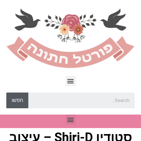
חפשו
סטודיו Shiri-D – עיצוב