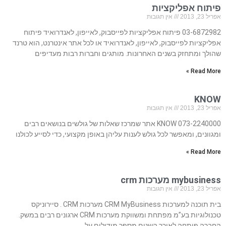
פיתוח אפליקציות
אפריל 23, 2013
אין תגובות
03-6872982 פיתוח אפליקציות לפייסבוק, לאייפון, לאנדרואיד פיתוח
אפליקציות לפייסבוק, לאייפון, לאנדרואיד או לכל אתר אינטרנט, הוא טרנד
שהולך ומתחזק בשנים האחרונות. מותגים וחברות רבות מעדיפים
Read More »
KNOW
אפריל 23, 2013
אין תגובות
073-2240000 KNOW אתר שמרכז שאלות של גולשים בנושאים רבים
ומגוונים, ומאפשר לכל גולש לענות עליהן באופן מקצועי, כדי לסייע לכולנו
Read More »
mybusiness מערכות crm
אפריל 23, 2013
אין תגובות
בית תוכנה למערכות CRM MyBusiness מערכות CRM . סיירוניקס
טכנולוגיות בע”מ מפתחת ומשווקת מערכות CRM ארגונים רבים במשק.
החברה פיתחה לאורך השנים מספר מודולים על