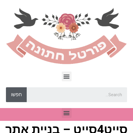
חפשו
סייט4סייט – בניית אתר