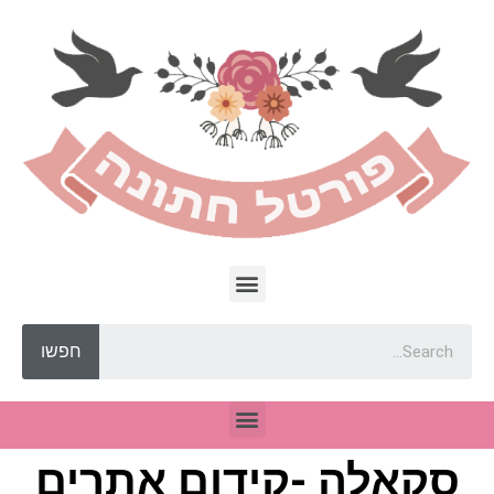
חפשו
סקאלה -קידום אתרים