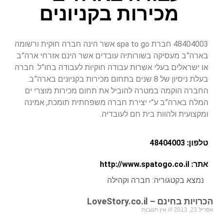
מכירות בקניונים
48404003 חברת spa to go אשר הינה חברה חוקית ורשומה
בארה”ב מעסיקה בשורותיה עובדים אשר הינם אזרחי ארה”ב
או ישראלים בעלי אשרות עבודה חוקיות לעבודה בחו”ל. חברה
בעלת ניסיון של 8 שנים בתחום מכירות בקניונים בארה”ב.
החברה הוקמה במטרה להוביל את תחום מכירות מוצרי ים
המלח בארה”ב ע”י יצירת חברה משפחתית תומכת, אמינה
ומקצועית ולהוות בית חם לעובדיה.
טלפון: 48404003
אתר: http://www.spatogo.co.il
נמצא בקטגוריה:
חברה וקהילה
הכרויות בחינם – LoveStory.co.il
אפריל 23, 2013
אין תגובות