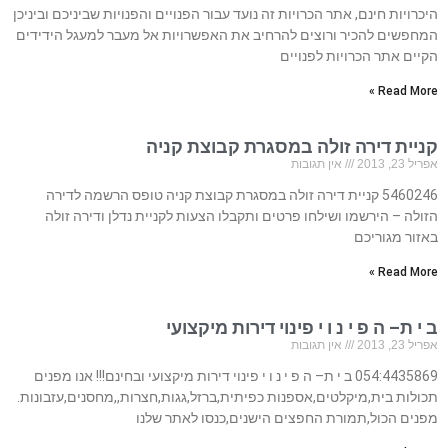
היכרויות חינם, אתר הכרויות זה נועד עבור הפנויים והפנויות שביניכם וביניכן
המחפשים להכיר ורוצים להרחיב את האפשרויות אל מעבר למעגל הידידים
הקיים אתר הכרויות לפנויים
Read More »
קניית דירה זולה במסגרת קבוצת קניה
אפריל 23, 2013
אין תגובות
5460246 קניית דירה זולה במסגרת קבוצת קניה טופס הרשמה לדירה
הזולה – הירשמו ושילחו פרטים ותקבלו הצעות לקניית נדלן ודירה זולה
באזור מגוריכם
Read More »
ב י ת– ה פ י נ ו י פינוי דירות מיקצועי
אפריל 23, 2013
אין תגובות
054:4435869 ב י ת– ה פ י נ ו י פינוי דירות מיקצועי ובחינם!!! אנו מפנים
תכולות בית,מיקלטים,אספנות כפיתית,ברזל,גגות,חצרות,,מחסנים,עזבונות.
מפנים הכול,תמורת החפצים הישנים,כנסו לאתר שלנו