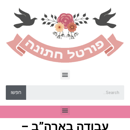
חפשו
עבודה בארה”ב –