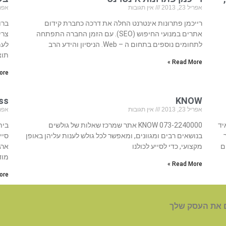
אפריל 23, 2013
אין תגובות
אפריל 23
רייכמן פתרונות אינטרנט החלה את דרכה כחברת קידום
ברו
אתרים במנועי החיפוש (SEO). עם הזמן החברה התפתחה
צרי
לתחומים נוספים בתחום ה – Web. הניסיון והידע הרב
לעמ
תוצ
Read More »
re »
KNOW
ness
אפריל 23, 2013
אין תגובות
אפריל 23
איד
073-2240000 KNOW אתר שמרכז שאלות של גולשים
בנושאים רבים ומגוונים, ומאפשר לכל גולש לענות עליהן באופן
ם
מקצועי, כדי לסייע לכולנו
ארג
מוד
Read More »
re »
 את העסק שלך