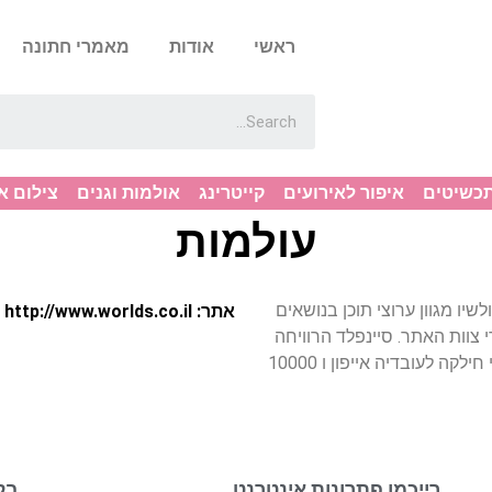
ראשי
אודות
מאמרי חתונה
תכשיטים
איפור לאירועים
קייטרינג
אולמות וגנים
צילום א
עולמות
יו מגוון ערוצי תוכן בנושאים
אתר: http://www.worlds.co.il
 צוות האתר. סיינפלד הרוויחה
2.7 מיליארד דולר משידורים חוזרים · אופרה ווינפרי חילקה לעובדיה אייפון ו 10000
רייכמן פתרונות אינטרנט
בל