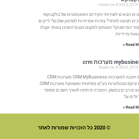
, 2013
אין תגובות
כים הבאים לשירותי הקידום האוטומטים של בלקבוקס-
כים תנועה לאתר? צפיות אמיתיות לסרטון שלכם? לייקים
וד הפייסבוק? הגעתם למקום הנכון! הזמינו באתר וקבלו
אות מיידיות.
Read Mo
mybusi מערכות crm
, 2013
אין תגובות
בית תוכנה למערכות CRM MyBusiness מערכות CRM .
סיירוניקס טכנולוגיות בע”מ מפתחת ומשווקת מערכות CRM
ונים רבים במשק. החברה פיתחה לאורך השנים מספר
ולים על
Read Mo
© 2020 כל הזכויות שמורות לאתר