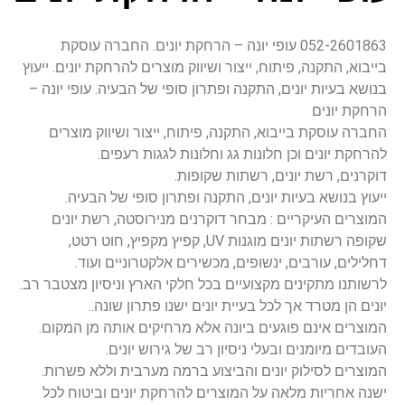
052-2601863 עופי יונה – הרחקת יונים. החברה עוסקת
בייבוא, התקנה, פיתוח, ייצור ושיווק מוצרים להרחקת יונים. ייעוץ
בנושא בעיות יונים, התקנה ופתרון סופי של הבעיה. עופי יונה –
הרחקת יונים
החברה עוסקת בייבוא, התקנה, פיתוח, ייצור ושיווק מוצרים
להרחקת יונים וכן חלונות גג וחלונות לגגות רעפים.
דוקרנים, רשת יונים, רשתות שקופות.
ייעוץ בנושא בעיות יונים, התקנה ופתרון סופי של הבעיה.
המוצרים העיקריים : מבחר דוקרנים מנירוסטה, רשת יונים
שקופה רשתות יונים מוגנות UV, קפיץ מקפיץ, חוט רטט,
דחלילים, עורבים, ינשופים, מכשירים אלקטרוניים ועוד.
לרשותנו מתקינים מקצועיים בכל חלקי הארץ וניסיון מצטבר רב.
יונים הן מטרד אך לכל בעיית יונים ישנו פתרון שונה..
המוצרים אינם פוגעים ביונה אלא מרחיקים אותה מן המקום.
העובדים מיומנים ובעלי ניסיון רב של גירוש יונים.
המוצרים לסילוק יונים והביצוע ברמה מערבית וללא פשרות.
ישנה אחריות מלאה על המוצרים להרחקת יונים וביטוח לכל