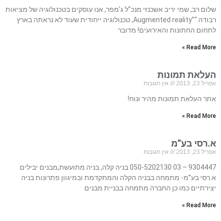
שלום רב, שמי יריב אשכנזי מנכ”ל ג’מפר, אנו עוסקים בטכנולוגיה של מציאות
רבודה “”Augmented reality, טכנולוגיה ייחודית שעוד לא נראתה בארץ
לתחום החתונות והאירועים! מדובר
Read More »
העלאת תמונות
אפריל 23, 2013
אין תגובות
אתר העלאת תמונות מהיר ונוח!
Read More »
א.רסי בע”מ
אפריל 23, 2013
אין תגובות
9304447 – 03 050-5202130 בניה קלה, בניה מתועשת,מבנים יבילים
א.רסי בע”מ- מתמחה בבניה הקלה והמתקדמת ובמיגוון פתרונות בניה
יצירתיים כמו כן החברה מתמחה בבניית מבנים
Read More »