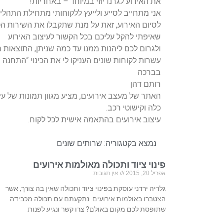
את האירוע לגרנדיוזי במיוחד – באחריות!
אני מתחייב לסייע ולייעץ ללקוחותי מתחילת התהליך
לסיום האירוע, זאת על מנת שתקבלו את השירות הט
שאיפתי להקל עליכם בכל הקשור לעיצוב האירוע
ולגרום לכם ליהנות ממנו עד כמה שניתן, התוצאות
עשרות לקוחות שונים העניקו לי את הכינוי “התחנה
בברכה
רותם דהן
האתר של מעצב אירועים, מציע מגוון תמונות של עיצו
כלה וקישוטי רכב.
עיצוב אירועים בהתאמה אישית לכל לקוח.
נמצא בקטגוריה:
שרותים שונים
פינוי ציוד ותכולה מאולמות אירועים
אפריל 20, 2015
אין תגובות
גלריה ירדני עוסקת בפינוי ציוד ותכולה שאין בה צורך, אשר
הצטברו באולמות אירועים. נתקעתם עם תכולה מכבידה
שתופסת לכם מקום באולם? צרו קשר ונגיע לפנות