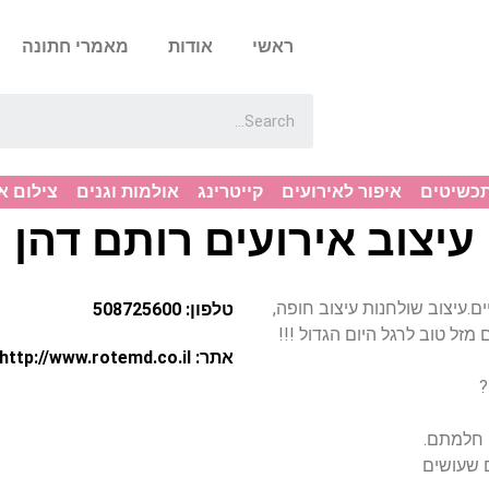
ראשי
אודות
מאמרי חתונה
תכשיטים
איפור לאירועים
קייטרינג
אולמות וגנים
צילום א
עיצוב אירועים רותם דהן
עסקיים.עיצוב שולחנות עיצוב חופה,
טלפון: 508725600
 מזל טוב לרגל היום הגדול !!!
אתר: http://www.rotemd.co.il
?
 חלמתם.
ם שעושים