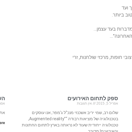
 ועד
וב ביותר.
 מדברות בעד עצמן…
 האחרונה”…
בי חופות, מרכזי שולחנות, זרי
ספק לתחום האירועים
הע
אפריל 5, 2015
אין תגובות
אפריל 23
שלום רב, שמי יריב אשכנזי מנכ”ל ג’מפר, אנו עוסקים
אתר
בטכנולוגיה של מציאות רבודה “”Augmented reality,
re »
טכנולוגיה ייחודית שעוד לא נראתה בארץ לתחום החתונות
והאירועים! מדובר