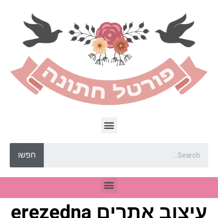
חפשו
עיצוב אתרים erezedna