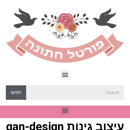
חפשו
עיצוב גינות gan-design