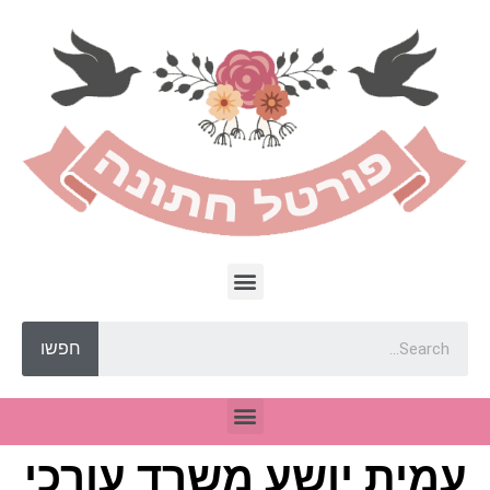
חפשו
עמית יושע משרד עורכי