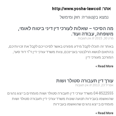
אתר: http://www.yosha-lawcoil
נמצא בקטגוריה:
חוק ומימשל
מה הסיכוי – שאלות לעורכי דין דיני ביטוח לאומי,
משפחה, עבודה ועוד.
מרץ 30, 2015
אין תגובות
באתר זה תוכלו לקבל מידע מפורט באשר לסיכוייכם לקבל את זכויותיכם,
בהתאם לנושא הרלבנטי בעניינכם, צוות משרד עורכי דין ד”ר דוד סער,
המורכב מעורכי דין
Read More »
עורך דין תעבורה סטולר ושות
אפריל 23, 2013
אין תגובות
04-8522555 משרד עורכי דין תעבורה סטולר ושות מומחים בייצוג נהגים
שהואשמו בעבירות תנועה שונות משרד עורכי דין תעבורה סטולר ושות
מומחים בייצוג נהגים שהואשמו בעבירות
Read More »