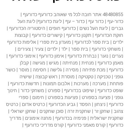
48480855 אתר חובה לכל מי שאוהב כדורעף כדורעף |
כדור-עף | כדור עף | כדור – עף | ליגת כדורעף| ליגת העל
גברים | ליגת העל נשים | כדורעף חופים | היסטוריה הכדורעף |
חוקת הכדורעף | תקנון כדורעף | קישורים כדורעף | קבוצות
ילדים | בית ספר לכדורעף | מועדון בית ספרי | אליפות כדורעף
| משחקי כדורעף | בית ספר | ילד | ילדים | צעיר | צעירים |
נערים | נוער | נבחרת כדורעף | אימון כדורעף | אימוני כדורעף |
מאמן כדורעף | מנחית | מנחיתה | מגיש | מגישה | קבלן
כדורעף | מכת פתיחה | מסירה | גלישה | חסימה | מוסר | כושר
גופני | טכניקה | טקטיקה | מוסרת | ראש קבוצה | שישיה
פותחת | מערכה | מערכות | אלבום תמונות | חדשות כדורעף |
שופט כדורעף | שיפוט בכדורעף | ספורט | משחקי כדור | חינוך
גופני | פציעה בספורט | פציעות בספורט | חימום | ספרי
כדורעף | ניצחון | הפסד | גביע הכדורעף | כרטיס אדום | כרטיס
צהוב | שחקן זר | שחקנית זרה | סוכן שחקנים | שחקן ישראלי |
שחקנית ישראלית | פנימיה בכדורעף | מחנה אימונים | מדריך
כדורעף | קורס מאמני כדורעף | קורס מדריכי כדורעף |