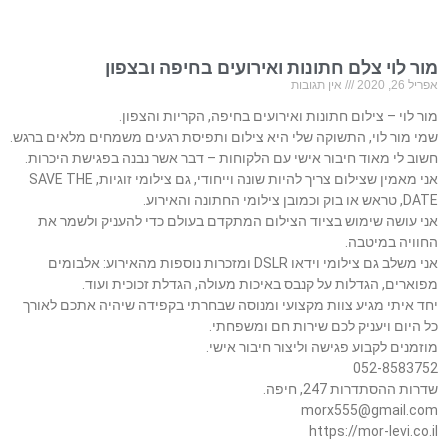
מור לוי צלם חתונות ואירועים בחיפה ובצפון
אפריל 26, 2020
אין תגובות
מור לוי – צילום חתונות ואירועים בחיפה, הקריות והצפון.
שמי מור לוי, התשוקה שלי היא צילום ותפיסת רגעים משמחים מלאים ברגש.
חשוב לי מאוד חיבור אישי עם הלקוחות – דבר אשר נבנה בפגישת היכרות.
אני מאמין שצילום צריך להיות שונה וייחודי, גם צילומי זוגיות, SAVE THE
DATE, טראש או בוק וכמובן צילומי החתונה והאירוע.
אני עושה שימוש בציוד הצילום המתקדם בעולם כדי להעניק ולשמר את
החוויה במיטבה.
אני משלב גם צילומי וידאו DSLR ומזכרות נוספות מהאירוע: אלבומים
מפוארים, הגדלות על קנבס באיכות מעולה, הגדלת זכוכית ועוד.
יחד איתי מגיע צוות מקצועי ומנוסה שבחרתי בקפידה שיהיה אתכם לאורך
כל היום ויעניק לכם שירות חם ומשפחתי.
מוזמנים לקבוע פגישה וליצור חיבור אישי.
052-8583752
שדרות ההסתדרות 247, חיפה.
morx555@gmail.com
https://mor-levi.co.il