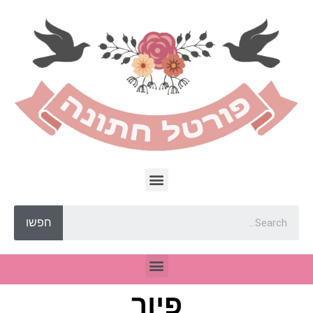
חפשו
פיור