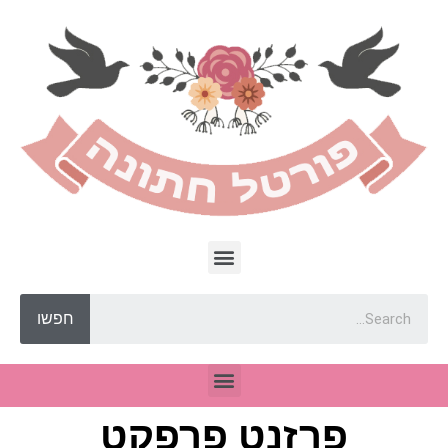
חפשו
פרזנט פרפקט