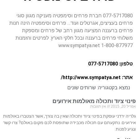
077-5717080 חברת פרחים וסימפטיה מעניקה מגוון סוגי
פרחים בעציצים, אגרטלים ועוד… פרחים וסימפטיה הינה חנות
פרחים ברעננה המציעה מגוון רחב של פרחים ומספקת
משלוחי פרחים ברעננה ובכל חלקי הארץ. לפרטים והזמנות
www.sympatya.net 1-800-877977
טלפון: 077-5717080
אתר: http://www.sympatya.net/
נמצא בקטגוריה:
שרותים שונים
פינוי ציוד ותכולה מאולמות אירועים
אפריל 20, 2015
אין תגובות
גלריה ירדני עוסקת בפינוי ציוד ותכולה שאין בה צורך, אשר הצטברו באולמות
אירועים. נתקעתם עם תכולה מכבידה שתופסת לכם מקום באולם? צרו קשר
ונגיע לפנות