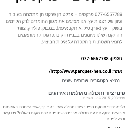
077-6557788 פרקטים – פרקט חן פרקט חן מתמחה בעיבוד
וגיוון של רצפות עץ. אנו מציעים את מגוון החומרים לדק הקיימים
בשוק – עץ (אורן, טיק, אירוקו, איפא), במבוק, פולידק. צוותי
ההתקנה שלנו מיומנים בבניית דקים ,פרגולות המותאמים
לתנאי השטח, תוך הקפדה על איכות הביצוע.
טלפון: 077-6557788
אתר: http://www.parquet-hen.co.il/
נמצא בקטגוריה:
שרותים שונים
פינוי ציוד ותכולה מאולמות אירועים
אפריל 20, 2015
אין תגובות
גלריה ירדני עוסקת בפינוי ציוד ותכולה שאין בה צורך, אשר הצטברו באולמות
אירועים. נתקעתם עם תכולה מכבידה שתופסת לכם מקום באולם? צרו קשר
ונגיע לפנות