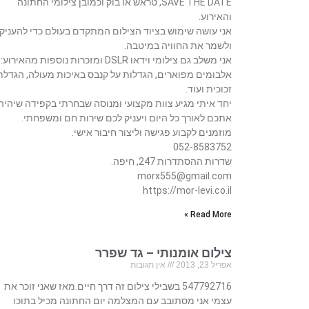
SAVE THE DATE, טראש או בוק וכמובן צילומי החתונה
והאירוע.
אני עושה שימוש בציוד הצילום המתקדם בעולם כדי להעניק
ולשמר את החוויה במיטבה.
אני משלב גם צילומי וידאו DSLR ומזכרות נוספות מהאירוע:
אלבומים מפוארים, הגדלות על קנבס באיכות מעולה, הגדלת
זכוכית ועוד.
יחד איתי מגיע צוות מקצועי ומנוסה שבחרתי בקפידה שיהיה
אתכם לאורך כל היום ויעניק לכם שירות חם ומשפחתי.
מוזמנים לקבוע פגישה וליצור חיבור אישי.
052-8583752
שדרות ההסתדרות 247, חיפה.
morx555@gmail.com
https://mor-levi.co.il
Read More »
צילום אומנותי – גד שפרר
אפריל 23, 2013
אין תגובות
547792716 בשבילי צילום זה דרך חיים.מאז שאני זוכר את
עצמי אני מסתובב עם המצלמה יום החתונה מכיל בתוכו