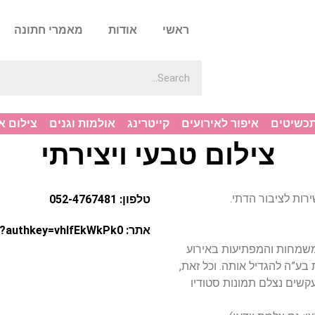
ראשי
אודות
מאמרי חתונה
תכשיטים
איפור לאירועים
קייטרינג
אולמות וגנים
צילום א
צילום טבעי ויצירתי
טלפון: 052-4767481
אתר: http://picasaweb.google.com/odedfrat/7?authkey=vhIfEkWkPk0
המשמחות והמפתיעות באירוע
ע”ה להגדיל אותה. וכל זאת,
קשים נצלם תמונות סטודיו