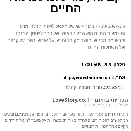
החיים
1700-509-209 בלוג אישי של מיכאל לייטמן קבלה, מדע
ומשמעות החיים הוא הבלוג האישי של הרב לייטמן. היכנסו
וקראו מה מרגיש וחושב מקובל ומדען על אירועי היום, על קבלה
ועל משמעות החיים.
טלפון: 1700-509-209
אתר: http://www.laitman.co.il
נמצא בקטגוריה:
חברה וקהילה
הכרויות בחינם – LoveStory.co.il
אפריל 23, 2013
אין תגובות
היכרויות חינם, אתר הכרויות זה נועד עבור הפנויים והפנויות שביניכם וביניכן
המחפשים להכיר ורוצים להרחיב את האפשרויות אל מעבר למעגל הידידים
הקיים אתר הכרויות לפנויים