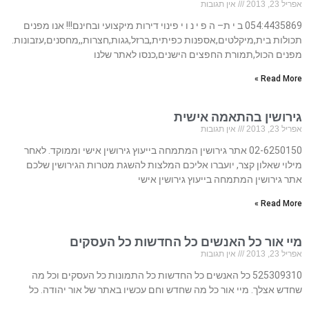
אפריל 23, 2013
אין תגובות
054:4435869 ב י ת– ה פ י נ ו י פינוי דירות מיקצועי ובחינם!!! אנו מפנים
תכולות בית,מיקלטים,אספנות כפיתית,ברזל,גגות,חצרות,,מחסנים,עזבונות.
מפנים הכול,תמורת החפצים הישנים,כנסו לאתר שלנו
Read More »
גירושין בהתאמה אישית
אפריל 23, 2013
אין תגובות
02-6250150 אתר גירושין המתמחה בייעוץ גירושין אישי וממוקד. לאחר
מילוי שאלון קצר, יועברו אליכם המלצות להשגת מטרות הגירושין שלכם
אתר גירושין המתמחה בייעוץ גירושין אישי
Read More »
מיי אור כל האנשים כל החדשות כל העסקים
אפריל 23, 2013
אין תגובות
525309310 כל האנשים כל החדשות כל התמונות כל העסקים וכל מה
שחדש אצלך. מיי אור כל מה שחדש וחם עכשיו באתר של אור יהודה. כל