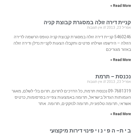
Read More »
קניית דירה זולה במסגרת קבוצת קניה
אפריל 23, 2013
אין תגובות
5460246 קניית דירה זולה במסגרת קבוצת קניה טופס הרשמה לדירה
הזולה – הירשמו ושילחו פרטים ותקבלו הצעות לקניית נדלן ודירה זולה
באזור מגוריכם
Read More »
נכנסת – תרמת
אפריל 23, 2013
אין תגובות
09-7681319 נכנסת תרמת, כל הדרכים לתרום, תרום בלי לשלם, מאגר
העמותות הגדול בישראל, תרומה באמצעות צפייה בפרסומות, כרטיס
אשראי, תרומה טלפונית, תרומה לנזקקים, תרומה. אתר
Read More »
ב י ת– ה פ י נ ו י פינוי דירות מיקצועי