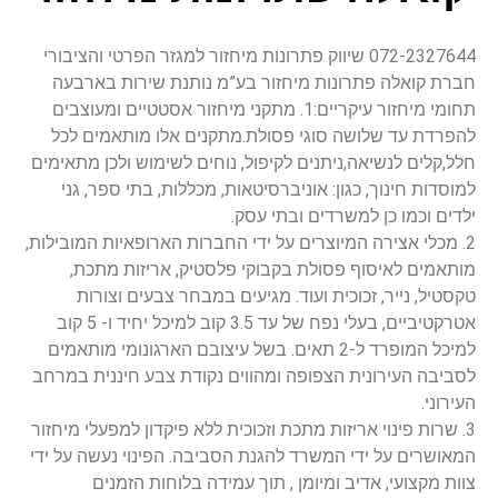
072-2327644 שיווק פתרונות מיחזור למגזר הפרטי והציבורי
חברת קואלה פתרונות מיחזור בע”מ נותנת שירות בארבעה
תחומי מיחזור עיקריים:1. מתקני מיחזור אסטטיים ומעוצבים
להפרדת עד שלושה סוגי פסולת.מתקנים אלו מותאמים לכל
חלל,קלים לנשיאה,ניתנים לקיפול, נוחים לשימוש ולכן מתאימים
למוסדות חינוך, כגון: אוניברסיטאות, מכללות, בתי ספר, גני
ילדים וכמו כן למשרדים ובתי עסק.
2. מכלי אצירה המיוצרים על ידי החברות הארופאיות המובילות,
מותאמים לאיסוף פסולת בקבוקי פלסטיק, אריזות מתכת,
טקסטיל, נייר, זכוכית ועוד. מגיעים במבחר צבעים וצורות
אטרקטיביים, בעלי נפח של עד 3.5 קוב למיכל יחיד ו- 5 קוב
למיכל המופרד ל-2 תאים. בשל עיצובם הארגונומי מותאמים
לסביבה העירונית הצפופה ומהווים נקודת צבע חיננית במרחב
העירוני.
3. שרות פינוי אריזות מתכת וזכוכית ללא פיקדון למפעלי מיחזור
המאושרים על ידי המשרד להגנת הסביבה. הפינוי נעשה על ידי
צוות מקצועי, אדיב ומיומן , תוך עמידה בלוחות הזמנים