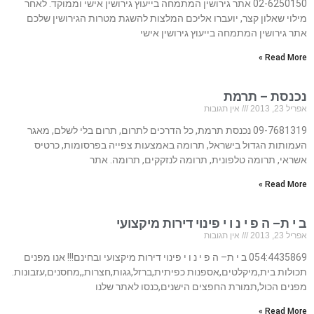
02-6250150 אתר גירושין המתמחה בייעוץ גירושין אישי וממוקד. לאחר
מילוי שאלון קצר, יועברו אליכם המלצות להשגת מטרות הגירושין שלכם
אתר גירושין המתמחה בייעוץ גירושין אישי
Read More »
נכנסת – תרמת
אפריל 23, 2013
אין תגובות
09-7681319 נכנסת תרמת, כל הדרכים לתרום, תרום בלי לשלם, מאגר
העמותות הגדול בישראל, תרומה באמצעות צפייה בפרסומות, כרטיס
אשראי, תרומה טלפונית, תרומה לנזקקים, תרומה. אתר
Read More »
ב י ת– ה פ י נ ו י פינוי דירות מיקצועי
אפריל 23, 2013
אין תגובות
054:4435869 ב י ת– ה פ י נ ו י פינוי דירות מיקצועי ובחינם!!! אנו מפנים
תכולות בית,מיקלטים,אספנות כפיתית,ברזל,גגות,חצרות,,מחסנים,עזבונות.
מפנים הכול,תמורת החפצים הישנים,כנסו לאתר שלנו
Read More »