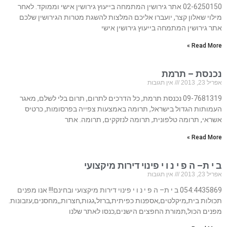
02-6250150 אתר גירושין המתמחה בייעוץ גירושין אישי וממוקד. לאחר
מילוי שאלון קצר, יועברו אליכם המלצות להשגת מטרות הגירושין שלכם
אתר גירושין המתמחה בייעוץ גירושין אישי
Read More »
נכנסת – תרמת
אפריל 23, 2013
אין תגובות
09-7681319 נכנסת תרמת, כל הדרכים לתרום, תרום בלי לשלם, מאגר
העמותות הגדול בישראל, תרומה באמצעות צפייה בפרסומות, כרטיס
אשראי, תרומה טלפונית, תרומה לנזקקים, תרומה. אתר
Read More »
ב י ת– ה פ י נ ו י פינוי דירות מיקצועי
אפריל 23, 2013
אין תגובות
054:4435869 ב י ת– ה פ י נ ו י פינוי דירות מיקצועי ובחינם!!! אנו מפנים
תכולות בית,מיקלטים,אספנות כפיתית,ברזל,גגות,חצרות,,מחסנים,עזבונות.
מפנים הכול,תמורת החפצים הישנים,כנסו לאתר שלנו