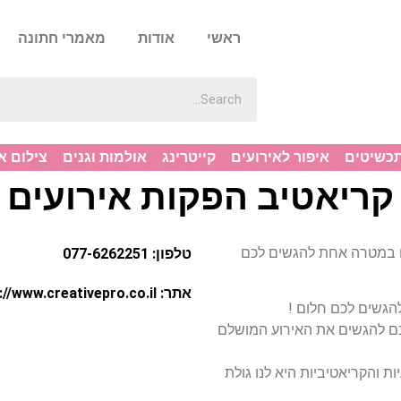
ראשי
אודות
מאמרי חתונה
תכשיטים
איפור לאירועים
קייטרינג
אולמות וגנים
צילום א
קריאטיב הפקות אירועים
ירועים במטרה אחת להגשים לכם
טלפון: 077-6262251
אתר: http://www.creativepro.co.il
הגשים לכם חלום !
ם להגשים את האירוע המושלם
ות והקריאטיביות היא לנו גולת