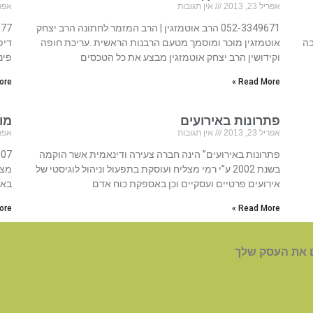
אפריל 23, 2013
אין תגובות
אפריל 23
052-3349671 הרב אוטמזגין | הרב המזמר לחתונה הרב יצחק
בה
אוטמזגין מוכר ומוסמך מטעם הרבנות הראשית .עריכת חופה
דיפ
וקידושין הרב יצחק אוטמזגין מבצע את כל הטכסים
פינ
re »
Read More »
פתרונות באירועים
מוע
אפריל 23, 2013
אין תגובות
אפריל 23
פתרונות באירועים” הינה חברה צעירה ודינאמית אשר הוקמה
בשנת 2002 ע”י רמי מצליח ועוסקת בתפעול וניהול לוגיסטי של
מצו
אירועים פרטיים ועסקיים וכן באספקת כוח אדם
באר
re »
Read More »
 את העסק שלך