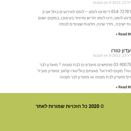
, 2013
אין תגובות
054-7278177 דיפרנט לופט – לופט לאירועים בתל אביב
רנט לופט, הינו לופט חדיש ומיוחד בעיצובו, במקום ישנם
ות ישיבה , חדר שינה, חלונות שצופים לנופה
Read Mo
דון טורו
, 2013
אין תגובות
03-9007507 מחפשים מועדונים לבת מצווה ? מועדון לבר
וה? מקום לאירוע? פגעתם בול! טורו קלאב מועדון מוביל
ץ! מועדון לבת מצווה או מועדון לבר מצווה
Read Mo
© 2020 כל הזכויות שמורות לאתר