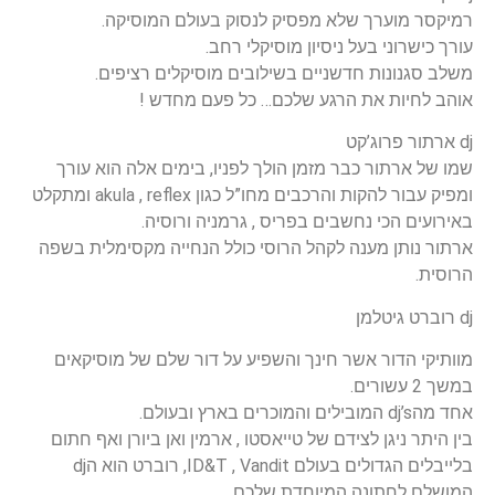
רמיקסר מוערך שלא מפסיק לנסוק בעולם המוסיקה.
עורך כישרוני בעל ניסיון מוסיקלי רחב.
משלב סגנונות חדשניים בשילובים מוסיקלים רציפים.
אוהב לחיות את הרגע שלכם… כל פעם מחדש !
dj ארתור פרוג’קט
שמו של ארתור כבר מזמן הולך לפניו, בימים אלה הוא עורך
ומפיק עבור להקות והרכבים מחו”ל כגון akula , reflex ומתקלט
באירועים הכי נחשבים בפריס , גרמניה ורוסיה.
ארתור נותן מענה לקהל הרוסי כולל הנחייה מקסימלית בשפה
הרוסית.
dj רוברט גיטלמן
מוותיקי הדור אשר חינך והשפיע על דור שלם של מוסיקאים
במשך 2 עשורים.
אחד מהdj’s המובילים והמוכרים בארץ ובעולם.
בין היתר ניגן לצידם של טייאסטו , ארמין ואן ביורן ואף חתום
בלייבלים הגדולים בעולם ID&T , Vandit, רוברט הוא הdj
המושלם לחתונה המיוחדת שלכם.