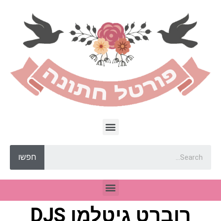
חפשו
רוברט גיטלמן DJS