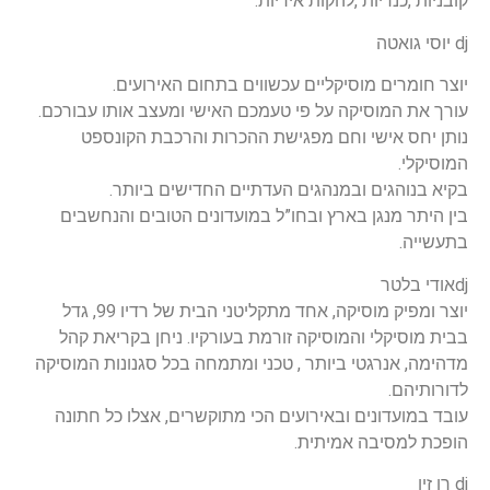
קובניות ,כנריות ,להקות איריות.
dj יוסי גואטה
יוצר חומרים מוסיקליים עכשווים בתחום האירועים.
עורך את המוסיקה על פי טעמכם האישי ומעצב אותו עבורכם.
נותן יחס אישי וחם מפגישת ההכרות והרכבת הקונספט
המוסיקלי.
בקיא בנוהגים ובמנהגים העדתיים החדישים ביותר.
בין היתר מנגן בארץ ובחו”ל במועדונים הטובים והנחשבים
בתעשייה.
djאודי בלטר
יוצר ומפיק מוסיקה, אחד מתקליטני הבית של רדיו 99, גדל
בבית מוסיקלי והמוסיקה זורמת בעורקיו. ניחן בקריאת קהל
מדהימה, אנרגטי ביותר , טכני ומתמחה בכל סגנונות המוסיקה
לדורותיהם.
עובד במועדונים ובאירועים הכי מתוקשרים, אצלו כל חתונה
הופכת למסיבה אמיתית.
dj רן זיו