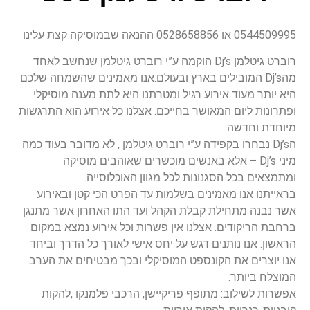
0544509995 או 0528658856 ההנאה שבמוסיקה קצת עלינו
רוברט גיטלמן Dj’s הוקמה ע”י רוברט גיטלמן שנחשב לאחד
מהDj’s המובילים בארץ ובעולם.אנו מאמינים שהשמחה שלכם
היא יותר מעוד אירוע רגיל ומטרתנו היא לתת מענה מוסיקלי
ופתרונות ליום המאושר בחייכם. אצלנו כל אירוע הוא התרגשות
מיוחדת וחדשה.
הDj’s נבחרו בקפידה ע”י רוברט גיטלמן , לא מדובר בעוד כמה
מיני Dj’s – אלא באנשים מוכשרים שאוהבים מוסיקה
ומתמצאים בכל הסגנונות לכל מגוון האוכלוסייה.
בראייתנו אנו מאמינים בשלמות עד הפרט הכי קטן ובאירוע
אשר נבנה מתחילת קבלת הקהל ועד התו האחרון אשר מתנגן
ברחבת הריקודים. אצלנו אין פשרות וכל אירוע נמצא במקום
הראשון. אנו נותנים דגש על יחס אישי לאורך כל הדרך וביחד
אנו יוצרים את הקונספט המוסיקלי ובכך מבטיחים את הערב
המוצלח ביותר.
אפשרות לשילוב: מתופף פריקיישן, הרכבי פלמנקו ,להקות