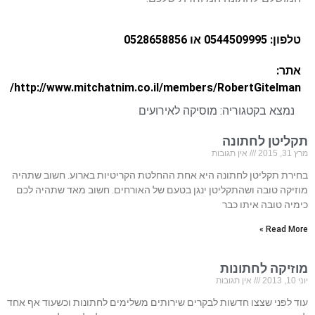
טלפון: 0544509995 או 0528658856
אתר:
http://www.mitchatnim.co.il/members/RobertGitelman/
נמצא בקטגוריה:
מוסיקה לאירועים
תקליטן לחתונה
מרץ 31, 2015
אין תגובות
בחירת תקליטן לחתונה היא אחת ההחלטת הקריטיות בארוע. חשוב שתהיה
מוזיקה טובה ושהתקליטן ינגן בטעם של האורחים. חשוב מאד שתהיה לכם
כימיה טובה איתו כבר
Read More »
מוזיקה לחתונות
יוני 10, 2013
אין תגובות
עוד לפני שצצו חדשות לבקרים שירותים משלימים לחתונות וכשעוד אף אחד