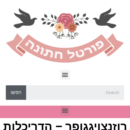
חפשו
רוזנצויגגופר – הדריכלות