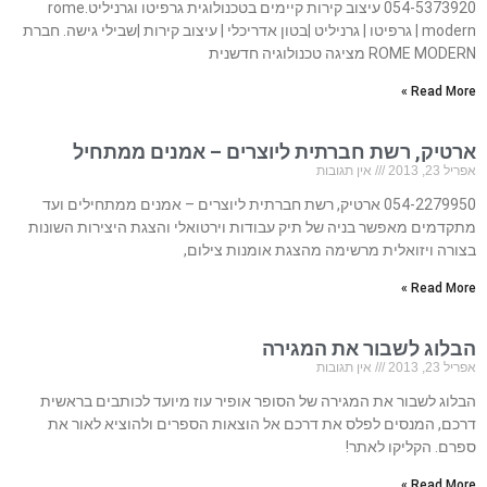
054-5373920 עיצוב קירות קיימים בטכנולוגית גרפיטו וגרניליט.rome
modern | גרפיטו | גרניליט |בטון אדריכלי | עיצוב קירות |שבילי גישה. חברת
ROME MODERN מציגה טכנולוגיה חדשנית
Read More »
ארטיק, רשת חברתית ליוצרים – אמנים ממתחיל
אפריל 23, 2013
אין תגובות
054-2279950 ארטיק, רשת חברתית ליוצרים – אמנים ממתחילים ועד
מתקדמים מאפשר בניה של תיק עבודות וירטואלי והצגת היצירות השונות
בצורה ויזואלית מרשימה מהצגת אומנות צילום,
Read More »
הבלוג לשבור את המגירה
אפריל 23, 2013
אין תגובות
הבלוג לשבור את המגירה של הסופר אופיר עוז מיועד לכותבים בראשית
דרכם, המנסים לפלס את דרכם אל הוצאות הספרים ולהוציא לאור את
ספרם. הקליקו לאתר!
Read More »