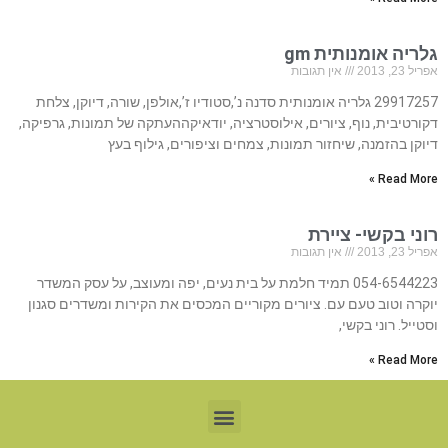
גלריה אומנותית gm
אפריל 23, 2013
אין תגובות
29917257 גלריה אומנותית סדנה נ’,סטודיו ז’,אולפן, שורה, דיוקן, צלחת
דקורטיבית, נוף, ציורים, אילוסטרציה, יודאיקההעתקה של תמונות, גרפיקה,
דיוקן בהזמנה, שיחזור תמונות, צמחים וציפורים, גילוף בעץ
Read More »
רוני בקשי- ציירת
אפריל 23, 2013
אין תגובות
054-6544223 תמיד חלמת על בית נעים, יפה ומעוצב, על עסק המשדר
יוקרה וטוב טעם עם. ציורים מקוריים המכסים את הקירות ומשדרים סגנון
וסטייל. רוני בקשי,
Read More »