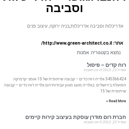
וסביבה
אדריכלות וסביבה אדריכלות,בניה ירוקה, עיצוב פנים
אתר: http://www.green-architect.co.il/
נמצא בקטגוריה:
אמנות
רוח קדים – פיסול
אפריל 23, 2013
אין תגובות
545366424 גלריה רוח כדים – קבוצה שיתופית של 15 אומני קרמיקה
הפועלת בירושלים. בגלריה מוצג מגוון עבודותיהם גלריה רוח כדים – קבוצה
שיתופית של 15
Read More »
חברת רום מודרן עוסקת בעיצוב קירות קיימים
אפריל 23, 2013
אין תגובות