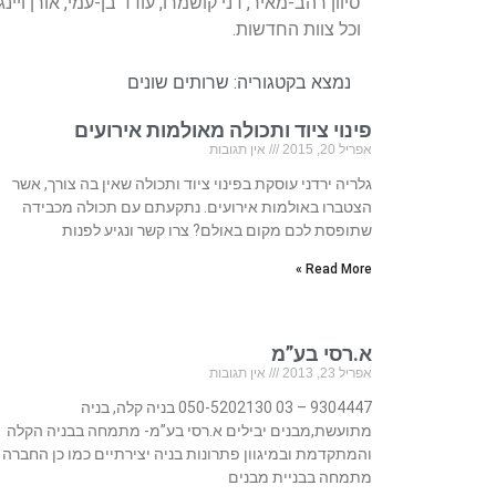
סיוון רהב-מאיר, דני קושמרו, עודד בן-עמי, אורן ויינ
וכל צוות החדשות.
נמצא בקטגוריה:
שרותים שונים
פינוי ציוד ותכולה מאולמות אירועים
אפריל 20, 2015
אין תגובות
גלריה ירדני עוסקת בפינוי ציוד ותכולה שאין בה צורך, אשר
הצטברו באולמות אירועים. נתקעתם עם תכולה מכבידה
שתופסת לכם מקום באולם? צרו קשר ונגיע לפנות
Read More »
א.רסי בע”מ
אפריל 23, 2013
אין תגובות
9304447 – 03 050-5202130 בניה קלה, בניה
מתועשת,מבנים יבילים א.רסי בע”מ- מתמחה בבניה הקלה
והמתקדמת ובמיגוון פתרונות בניה יצירתיים כמו כן החברה
מתמחה בבניית מבנים