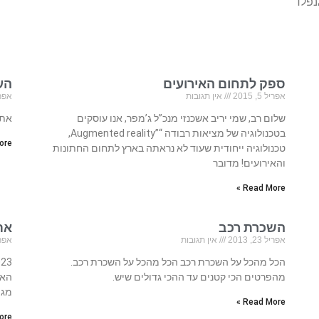
גנפלד
ספק לתחום האירועים
הע
אפריל 5, 2015
אין תגובות
אפריל 23
שלום רב, שמי יריב אשכנזי מנכ”ל ג’מפר, אנו עוסקים
אתר
בטכנולוגיה של מציאות רבודה “”Augmented reality,
re »
טכנולוגיה ייחודית שעוד לא נראתה בארץ לתחום החתונות
והאירועים! מדובר
Read More »
השכרת רכב
אתר
אפריל 23, 2013
אין תגובות
אפריל 23
הכל מהכל על השכרת רכב הכל מהכל על השכרת רכב.
מהפרטים הכי קטנים עד ההכי גדולים שיש.
האת
מגו
Read More »
re »