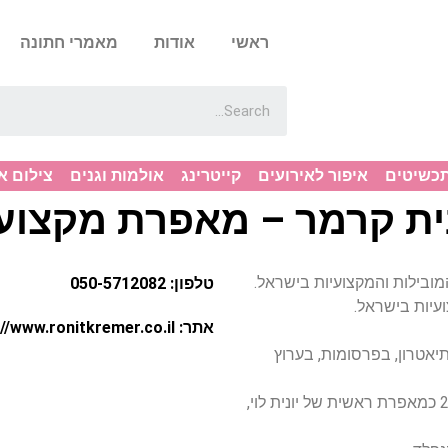
ראשי
אודות
מאמרי חתונה
תכשיטים
איפור לאירועים
קייטרינג
אולמות וגנים
צילום א
ית קרמר – מאפרת מקצוע
ות המובילות והמקצועיות בישראל.
טלפון: 050-5712082
עיות בישראל.
אתר: http://www.ronitkremer.co.il
אטרון, בפרסומות, בערוץ
ב-9 השנים האחרונות עובדת רונית בחדשות ערוץ 2 כמאפרת ראשית של יונית לוי,