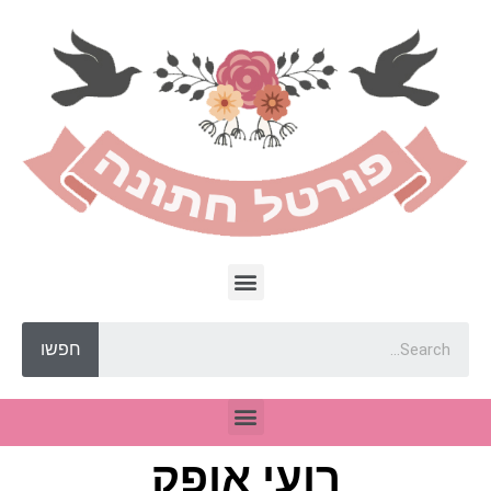
חפשו
רועי אופק