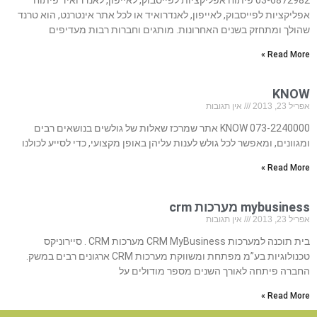
03-6872982 פיתוח אפליקציות לפייסבוק, לאייפון, לאנדרואיד פיתוח
אפליקציות לפייסבוק, לאייפון, לאנדרואיד או לכל אתר אינטרנט, הוא טרנד
שהולך ומתחזק בשנים האחרונות. מותגים וחברות רבות מעדיפים
Read More »
KNOW
אפריל 23, 2013
אין תגובות
073-2240000 KNOW אתר שמרכז שאלות של גולשים בנושאים רבים
ומגוונים, ומאפשר לכל גולש לענות עליהן באופן מקצועי, כדי לסייע לכולנו
Read More »
mybusiness מערכות crm
אפריל 23, 2013
אין תגובות
בית תוכנה למערכות CRM MyBusiness מערכות CRM . סיירוניקס
טכנולוגיות בע”מ מפתחת ומשווקת מערכות CRM ארגונים רבים במשק.
החברה פיתחה לאורך השנים מספר מודולים על
Read More »