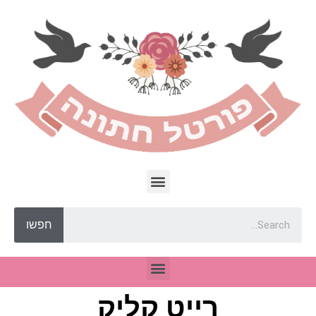
חפשו
רייט קליק