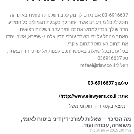
03-6916637 אם נגרם לך נזק עקב רשלנות רפואית באתר זה
תוכל לקבל מידע רב אשר יעזור לך בקבלת תגמולים כל המידע
הדרוש לך בכדי לממש את זכויותיך עקב רשלנות רפואית.
האתר מנוהל על ידי משרד עורכי הדין אלמוג-שפירא, אשר ייחדו
את תחום העיסוק לתחום עיקרי.
בכל עת, ובכל שאלה, באפשרותכם לפנות אל עורכי הדין באתר.
טל:036916637
דוא”ל:
refael@rlaw.co.il
טלפון: 03-6916637
אתר: http://www.elawyers.co.il/
נמצא בקטגוריה:
חוק ומימשל
מה הסיכוי – שאלות לעורכי דין דיני ביטוח לאומי,
משפחה, עבודה ועוד.
מרץ 30, 2015
אין תגובות