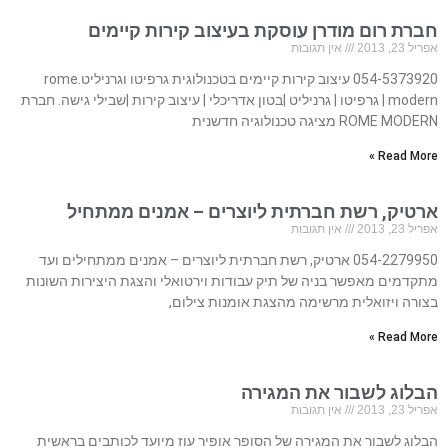
חברת רום מודרן עוסקת בעיצוב קירות קיימים
אפריל 23, 2013
אין תגובות
054-5373920 עיצוב קירות קיימים בטכנולוגית גרפיטו וגרניליט.rome
modern | גרפיטו | גרניליט |בטון אדריכלי | עיצוב קירות |שבילי גישה. חברת
ROME MODERN מציגה טכנולוגיה חדשנית
Read More »
ארטיק, רשת חברתית ליוצרים – אמנים ממתחיל
אפריל 23, 2013
אין תגובות
054-2279950 ארטיק, רשת חברתית ליוצרים – אמנים ממתחילים ועד
מתקדמים מאפשר בניה של תיק עבודות וירטואלי והצגת היצירות השונות
בצורה ויזואלית מרשימה מהצגת אומנות צילום,
Read More »
הבלוג לשבור את המגירה
אפריל 23, 2013
אין תגובות
הבלוג לשבור את המגירה של הסופר אופיר עוז מיועד לכותבים בראשית