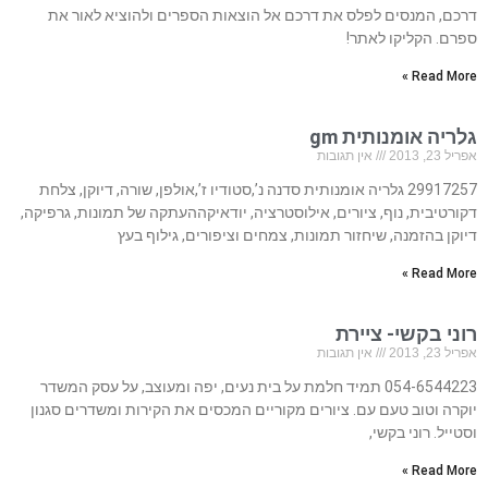
דרכם, המנסים לפלס את דרכם אל הוצאות הספרים ולהוציא לאור את
ספרם. הקליקו לאתר!
Read More »
גלריה אומנותית gm
אפריל 23, 2013
אין תגובות
29917257 גלריה אומנותית סדנה נ’,סטודיו ז’,אולפן, שורה, דיוקן, צלחת
דקורטיבית, נוף, ציורים, אילוסטרציה, יודאיקההעתקה של תמונות, גרפיקה,
דיוקן בהזמנה, שיחזור תמונות, צמחים וציפורים, גילוף בעץ
Read More »
רוני בקשי- ציירת
אפריל 23, 2013
אין תגובות
054-6544223 תמיד חלמת על בית נעים, יפה ומעוצב, על עסק המשדר
יוקרה וטוב טעם עם. ציורים מקוריים המכסים את הקירות ומשדרים סגנון
וסטייל. רוני בקשי,
Read More »