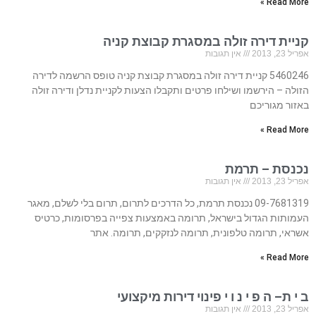
Read More »
קניית דירה זולה במסגרת קבוצת קניה
אפריל 23, 2013
אין תגובות
5460246 קניית דירה זולה במסגרת קבוצת קניה טופס הרשמה לדירה
הזולה – הירשמו ושילחו פרטים ותקבלו הצעות לקניית נדלן ודירה זולה
באזור מגוריכם
Read More »
נכנסת – תרמת
אפריל 23, 2013
אין תגובות
09-7681319 נכנסת תרמת, כל הדרכים לתרום, תרום בלי לשלם, מאגר
העמותות הגדול בישראל, תרומה באמצעות צפייה בפרסומות, כרטיס
אשראי, תרומה טלפונית, תרומה לנזקקים, תרומה. אתר
Read More »
ב י ת– ה פ י נ ו י פינוי דירות מיקצועי
אפריל 23, 2013
אין תגובות