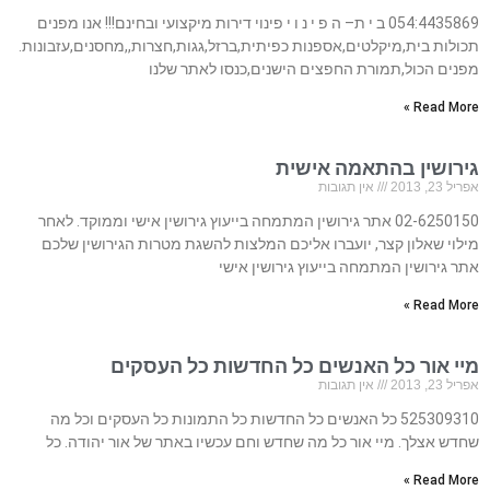
054:4435869 ב י ת– ה פ י נ ו י פינוי דירות מיקצועי ובחינם!!! אנו מפנים
תכולות בית,מיקלטים,אספנות כפיתית,ברזל,גגות,חצרות,,מחסנים,עזבונות.
מפנים הכול,תמורת החפצים הישנים,כנסו לאתר שלנו
Read More »
גירושין בהתאמה אישית
אפריל 23, 2013
אין תגובות
02-6250150 אתר גירושין המתמחה בייעוץ גירושין אישי וממוקד. לאחר
מילוי שאלון קצר, יועברו אליכם המלצות להשגת מטרות הגירושין שלכם
אתר גירושין המתמחה בייעוץ גירושין אישי
Read More »
מיי אור כל האנשים כל החדשות כל העסקים
אפריל 23, 2013
אין תגובות
525309310 כל האנשים כל החדשות כל התמונות כל העסקים וכל מה
שחדש אצלך. מיי אור כל מה שחדש וחם עכשיו באתר של אור יהודה. כל
Read More »