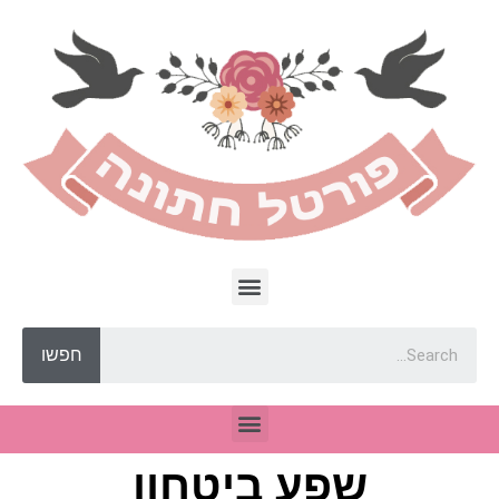
חפשו
שפע ביטחון