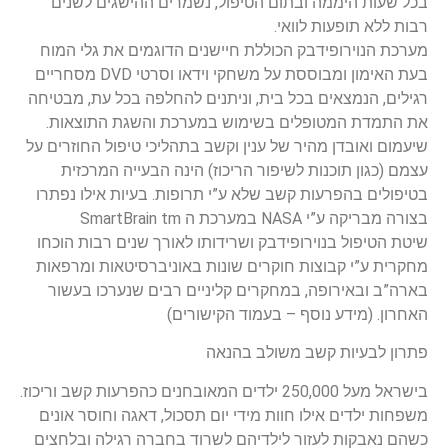
בכל שעות היממה ובתום הטיפול, נשמרים ההישגים לשנים
רבות ללא תופעות לוואי.
מערכת הנוירופידבק הכוללת חיישנים הדוגמים את גלי המוח
בעת האימון ומבוססת על משחקי וידאו וסרטי DVD מסחריים
רגילים, הנמצאים בכל בית, וניתנים להחלפה בכל עת, מבטיחה
את התמדת המטופלים בשימוש במערכת והשגת התוצאות.
שיעמום ואובדן מהיר של ענין וקשב בתהליכי טיפול החוזרים על
עצמם (כגון תוכנות לשיפור הריכוז) הינה הבעייה המרכזית
בטיפולים בהפרעות קשב שלא ע”י תרופות. בעיות אילו נפתרו
בצורה מבריקה ע”י NASA במערכת ה SmartBrain tm
שיטת הטיפול בנוירופידבק ושרידותו לאורך שנים רבות הוכחו
מחקרית ע”י קבוצות חוקרים שונות באוניברסיטאות ומרפאות
בארה”ב ובאירופה, במחקרים קליניים רבים שנערכו בעשור
האחרון. (מידע נוסף – בעמוד הקישורים)
פתרון לבעיות קשב משולב בהנאה
בישראל מעל 250,000 ילדים המאובחנים כהפרעות קשב וריכוז.
משפחות ילדים אילו חוות מידי יום תסכול, דאגה וחוסר אונים
כשהם נאבקות לעזור לילדיהם לשרוד בחברה רגילה ובלחצים