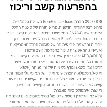
בהפרעות קשב וריכוז
39533878 חברתBrainGames- Israel משווקת טכנולוגיית
נוירופידבק ייחודית וחדשנית, פרי פיתוחה של סוכנות החלל
האמריקאית (NASA ), המאפשרת טיפול בהפרעות קשב וריכוז
חברתBrainGames- Israel משווקת טכנולוגיית נוירופידבק
ייחודית וחדשנית, פרי פיתוחה של סוכנות החלל האמריקאית
(NASA ), המאפשרת טיפול בהפרעות קשב וריכוז (
(ADD/ADHD ללא ריטלין. אצל הלוקים בהפרעות קשב וריכוז,
תמונת גלי המוח מעידה על מחסור בגלי המוח המשמשים
לריכוז (גלי ביטא) ועודף גלי מוח של זמן מנוחה (אלפא
ותיטא).הטכנולוגיה יוצרת שינוי ותיקון של תמונת גלי המוח, ותוך
כדי כך שיפור משמעותי של כל התסמינים הקשורים בהפרעות
קשב, כמו בעיות ריכוז, בעיות התנהגות, קשיים חברתיים,
רגישות ואימפולסיביות מוגברת.
שלא כמו הריטלין המשמש לטיפול בסימפטומים ואינו פותר את
הבעיה, הטיפול בטכנולוגיה המוצעת משפר את מצב המטופל