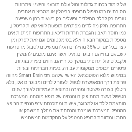
של לימוד בכתות גדולות ומול עולם תובעני והישגי. פתרונות
מסורתיים כמו טיפול תרופתי בריטלין או ממריצים אחרים,
טובים רק לחלק מהילדים ופועלים רק בשעות בהן משפיעה
התרופה. חלק מהילדים מפתחים תופעות לוואי קשות לריטלין,
כמו חוסר תאבון הגברת חרדות ודיכאון. התרופות הניתנות אינן
מטפלות במקור הבעיה אלא בסימפטומים וגם זאת לפרק זמן
קצר בכל יום. .כ 35% מהילדים הללו ממשיכים לסבול מהפרעות
קשב גם בחייהם הבוגרים. אילו אשר אינם מוכנים להמשיך
ולקבל טיפול תרופתי במשך כל חייהם, חווים בעיות בזוגיות,
פיטורים תכופים ממקומות עבודה, בעיות חברתיות ובעיות
במימוש מלוא הפוטנציאל האישי שלהם..Smart Brain tm מהווה
פריצת דרך המאפשרת לטפל ולעזור לילדים ומבוגרים אלו, בלא
ריטלין בצורה פשוטה ומהירה ובתוצאות עמידות לאורך שנים
הטיפול נעשה תחת פיקוח והנחיה של רופא מומחה. המערכת
מותאמת לילד או למבוגר, אישית ומתוכנתת ע”פ הנחיית הרופא
המטפל. המערכת שומרת ומנתחת את מהלך המשחק או
הסרט ומדווחת לרופא המטפל על התקדמות המשתמש.