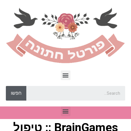
חפשו
BrainGames :: טיפול