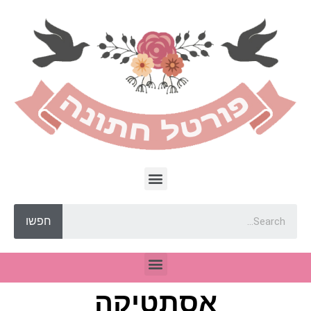
חפשו
אסתטיקה